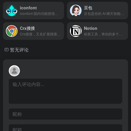
iconfont
豆包
iconfont-国内功能很强大且图标内容很丰富的矢量图标库，提供矢量图标下载、在线存储、格式转换等功能。阿里巴巴体验团队倾力打造，设计和前端开发的便捷工具
豆包是你的 AI 聊天智能对话问答助手，写作文案翻译情感陪伴编程全能工具。豆包为你答疑解惑，提供灵感，辅助创作，也可以和你畅聊任何你感兴趣的话题。
Crx搜搜
Notion
Crx搜搜，又名扩展搜搜，可以一键搜索并下载 Chrome，Edge，Firefox，Opera 扩展程序 crx/xpi 安装包和 Microsoft Store 应用程序，并可以将插件安装到 Chrome浏览器，Edge浏览器，QQ浏览器，360浏览器，搜狗浏览器，火狐浏览器等 90+ 款浏览器中。解决无法直接访问 Chrome 应用商店的问题。
崭新工具，将你的多个工作应用程序融为一体，成为你和团队的一站式工作空间。
暂无评论