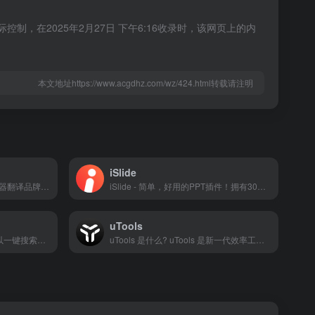
，在2025年2月27日 下午6:16收录时，该网页上的内
本文地址https://www.acgdhz.com/wz/424.html转载请注明
iSlide
火山翻译，字节跳动旗下的机器翻译品牌，支持超过100种语种的免费在线翻译，并支持多种领域翻译
iSlide - 简单，好用的PPT插件！拥有30万+ 原创可商用PPT模板，PPT主题素材，PPT案例，PPT图表，PPT图示，PPT图标，PPT插图和800万+正版图片。提供38个设计辅助实用功能，一键解决PPT设计制做中的难题。
uTools
Crx搜搜，又名扩展搜搜，可以一键搜索并下载 Chrome，Edge，Firefox，Opera 扩展程序 crx/xpi 安装包和 Microsoft Store 应用程序，并可以将插件安装到 Chrome浏览器，Edge浏览器，QQ浏览器，360浏览器，搜狗浏览器，火狐浏览器等 90+ 款浏览器中。解决无法直接访问 Chrome 应用商店的问题。
uTools 是什么? uTools 是新一代效率工具平台，自由组合插件应用，打造专属你的趁手工具集