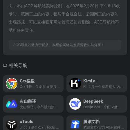
向，不由ACG导航站实际控制，在2025年2月20日 下午8:16收
录时，该网页上的内容，都属于合规合法，后期网页的内容如
出现违规，可以直接联系网站管理员进行删除，ACG导航站不
承担任何责任。
ACG导航站致力于优质、实用的网络站点资源收集与分享！
相关导航
Crx搜搜
Kimi.ai
Crx搜搜，又名扩展搜搜，可以一键搜索并下载 Chrome，Edge，Firefox，Opera 扩展程序 crx/xpi 安装包和 Microsoft Store 应用程序，并可以将插件安装到 Chrome浏览器，Edge浏览器，QQ浏览器，360浏览器，搜狗浏览器，火狐浏览器等 90+ 款浏览器中。解决无法直接访问 Chrome 应用商店的问题。
Kimi 是一个有着超大“内存”的智能助手，可以一口气读完二十万字的小说，还会上网冲浪，快来跟他聊聊吧 | Kimi.ai - Moonshot AI 出品的智能助手
火山翻译
DeepSeek
火山翻译，字节跳动旗下的机器翻译品牌，支持超过100种语种的免费在线翻译，并支持多种领域翻译
DeepSeek一个由深度求索公司开发的智能助手。旨在通过人工智能技术提供信息查询、数据分析和知识问答等服务。设计理念是用户友好、响应迅速、准确可靠，以满足您的多样化需求。
uTools
腾讯文档
uTools 是什么? uTools 是新一代效率工具平台，自由组合插件应用，打造专属你的趁手工具集
腾讯文档-官方网站-支持多人在线编辑Word、Excel和PPT文档