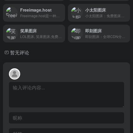
Freeimage.host
小太阳图床
Freeimage.host是一种火箭快速免费图像托管服务。 匿名上传图像，将图像上传到相册，直接图像链接，BBCode和HTML缩略图。 无需注册。
小太阳图床：免费图床，图床 ，图片外链 ，图片上传 ，高速稳定外链的，免费图床 ，免费图片上传 ，提供API和客户端上传图片
笑果图床
即刻图床
LOL图床, 笑果图床,免费图片托管服务, 将图片快速、永久保存在云端。LOL，分享美好生活。
即刻图床：全球CDN分发，图片加载快人一步！
暂无评论