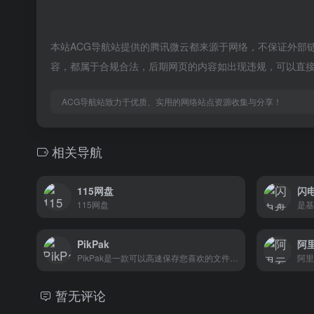
本站ACG导航站提供的腾讯微云都来源于网络，不保证外部链接
容，都属于合规合法，后期网页的内容如出现违规，可以直接
ACG导航站致力于优质、实用的网络站点资源收集与分享！
相关导航
115网盘
闪
115网盘
PikPak
阿
PikPak是一款可以高速保存您喜欢的文件，并支持随时在线查看和播放的私有云盘。 亮点包括功能齐全的云下载，高达 10T 的大空间，闪电般的快速保存和一键播放，通过 Telegram 上的 bot 方便地保存任何文件。 PikPak is a private cloud drive that can save your favorite files at high speed, and supports online viewing and playback at any time. Highlights include full-featured cloud download, up to 10T large space, lightning fast save and 1-click playback, save any file conveniently via bot on Telegram. ps：使用浏览器无痕窗口打开，再用临时邮箱注册，完成左下角的下载任务可以白嫖会员
暂无评论