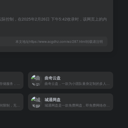
制，在2025年2月26日 下午5:42收录时，该网页上的内
本文地址https://www.acgdhz.com/wz/287.html转载请注明
曲奇云盘
天翼云盘是中国电信推出的云存储服务，为用户提供跨平台的文件存储、备份、同步及分享服务，是国内领先的免费网盘，安全、可靠、稳定、快速。天翼云盘为用户守护数据资产。
曲奇云盘，一款为小团队量身定制的多人文件共享免费网盘。每个成员拥有2T超大个人空间，可自由创建群组，每个群组独享250G共享空间，成员使用独立账号在同一群组开展文件共享、协同编辑、实时讨论等协作，真正大容量、多成员、不限速的多人共享网盘。
城通网盘
体验真正的云加速，下载无任何限制，无验证码等影响用户体验限制。在蓝奏，所有云存储、文件下载都是秒级响应。采用网众公司云计算+存储分发技术。任何网络，享受到最快的下载速度。我们的优势&#8230;整合各种资源为你所用，为你24小时不间断增加收入。帮你解决各种问题，节省你的时间，等于让你赚更多的钱。我们对于任何大小客户同等待遇，对下载IP不做各种级别区分，都是高价。
城通网盘是一款免费网盘，即免费网络存储空间服务。注册后可获得支持外链的50TB空间，最大单文件可达15GB，同时为用户提供每万次点击下载1000元的收益。已为国内外数千万用户提供超过 5000TB 的网络储存空间。