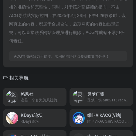
接的准确性和完整性，同时，对于该外部链接的指向，不由
ACG导航站实际控制，在2025年2月26日 下午4:26收录时，该
网页上的内容，都属于合规合法，后期网页的内容如出现违
规，可以直接联系网站管理员进行删除，ACG导航站不承担任
何责任。
ACG导航站致力于优质、实用的网络站点资源收集与分享！
相关导航
悠风社
灵梦广场
这是一个名为悠风社的泛二次元网站，我们致力于提供丰富多彩的内容和完善的制度。虽然目前还处于测试阶段，但我们将不断努力改进，以满足用户的需求和期望。现在已经开放了答题注册，你可以加入我们的社区，与志同道合的朋友们一起讨论、分享和交流。无论你对动漫、游戏、轻小说等二次元文化有着怎样的热爱，悠风社都将成为你展示和发掘兴趣的理想平台。作为站长，我非常期待能够与大家一起共同打造一个热情活跃、互相尊重的社区氛围。请多多指教！域名：https://www.yep621.com/
灵梦广场 &#8211; Yet Another Gensokyo
KDays论坛
维咔VikACG[V站]
KDays论坛
维咔VikACG由VikACG Pte. Ltd.运营，致力于各类动漫资源分享以及漫友交流，我们的Slogan是：肥宅们的欢乐家园。