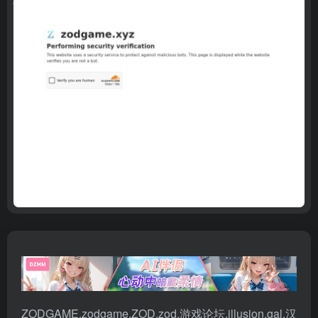
ZODGAME,zodgame,ZOD,zod,游戏论坛,illusion,gal,汉