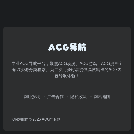
专业ACG导航平台，聚焦ACG动漫、ACG游戏、ACG漫画全
领域资源分类检索。为二次元爱好者提供高效精准的ACG内
容导航体验！
网址投稿
广告合作
隐私政策
网站地图
Copyright © 2026
ACG导航站