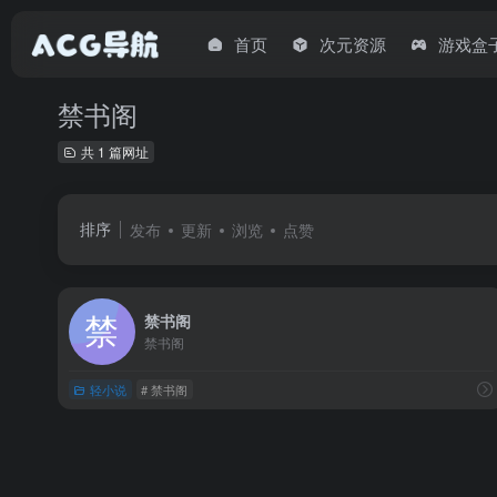
首页
次元资源
游戏盒
禁书阁
共 1 篇网址
排序
发布
更新
浏览
点赞
禁书阁
禁书阁
轻小说
# 禁书阁