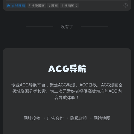
在线漫画
# 漫漫漫画
# 漫画
# 漫画图片
没有了
专业ACG导航平台，聚焦ACG动漫、ACG游戏、ACG漫画全
领域资源分类检索。为二次元爱好者提供高效精准的ACG内
容导航体验！
网址投稿
广告合作
隐私政策
网站地图