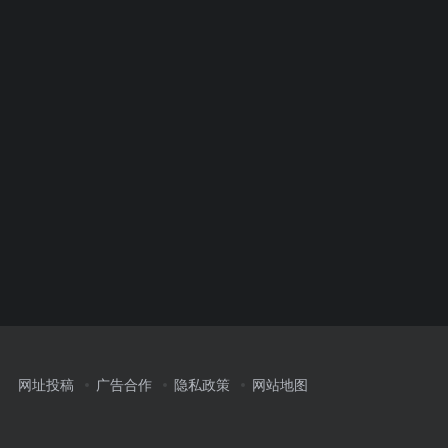
网址投稿
广告合作
隐私政策
网站地图